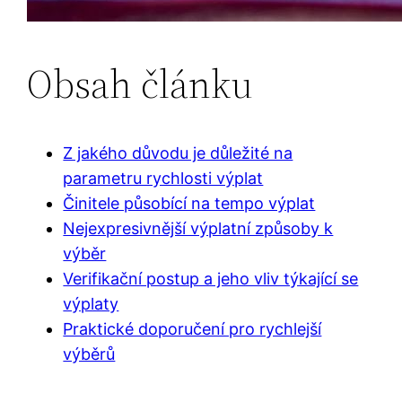
Obsah článku
Z jakého důvodu je důležité na
parametru rychlosti výplat
Činitele působící na tempo výplat
Nejexpresivnější výplatní způsoby k
výběr
Verifikační postup a jeho vliv týkající se
výplaty
Praktické doporučení pro rychlejší
výběrů