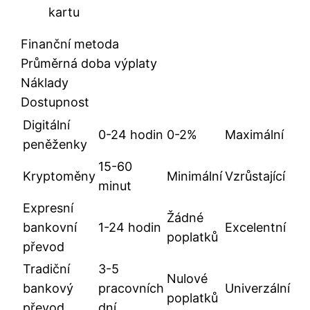
kartu
Finanční metoda
Průměrná doba výplaty
Náklady
Dostupnost
Digitální
0-24 hodin
0-2%
Maximální
peněženky
15-60
Kryptoměny
Minimální
Vzrůstající
minut
Expresní
Žádné
bankovní
1-24 hodin
Excelentní
poplatků
převod
Tradiční
3-5
Nulové
bankový
pracovních
Univerzální
poplatků
převod
dní