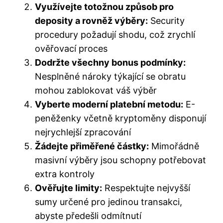
Využívejte totožnou způsob pro
deposity a rovněž výběry:
Security
procedury požadují shodu, což zrychlí
ověřovací proces
Dodržte všechny bonus podmínky:
Nesplněné nároky týkající se obratu
mohou zablokovat váš výběr
Vyberte moderní platební metodu:
E-
peněženky včetně kryptoměny disponují
nejrychlejší zpracování
Žádejte přiměřené částky:
Mimořádně
masivní výběry jsou schopny potřebovat
extra kontroly
Ověřujte limity:
Respektujte nejvyšší
sumy určené pro jedinou transakci,
abyste předešli odmítnutí