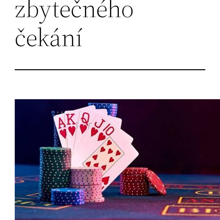
zbytečného
čekání