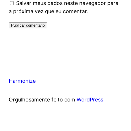
Salvar meus dados neste navegador para
a próxima vez que eu comentar.
Harmonize
Orgulhosamente feito com
WordPress