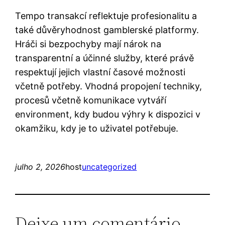
Tempo transakcí reflektuje profesionalitu a
také důvěryhodnost gamblerské platformy.
Hráči si bezpochyby mají nárok na
transparentní a účinné služby, které právě
respektují jejich vlastní časové možnosti
včetně potřeby. Vhodná propojení techniky,
procesů včetně komunikace vytváří
environment, kdy budou výhry k dispozici v
okamžiku, kdy je to uživatel potřebuje.
julho 2, 2026
host
uncategorized
Deixe um comentário