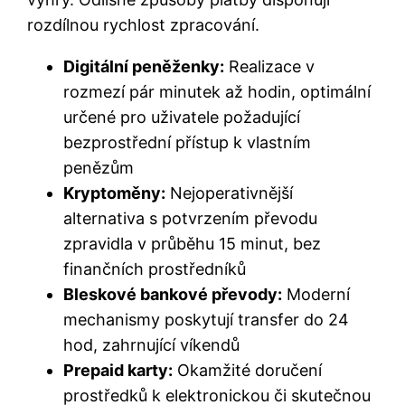
rozdílnou rychlost zpracování.
Digitální peněženky:
Realizace v
rozmezí pár minutek až hodin, optimální
určené pro uživatele požadující
bezprostřední přístup k vlastním
penězům
Kryptoměny:
Nejoperativnější
alternativa s potvrzením převodu
zpravidla v průběhu 15 minut, bez
finančních prostředníků
Bleskové bankové převody:
Moderní
mechanismy poskytují transfer do 24
hod, zahrnující víkendů
Prepaid karty:
Okamžité doručení
prostředků k elektronickou či skutečnou