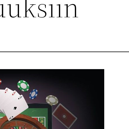
uksiin