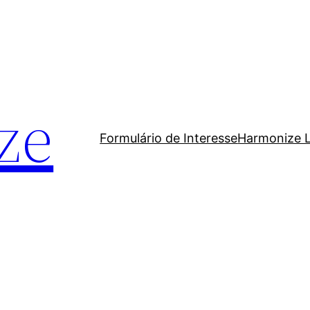
ze
Formulário de Interesse
Harmonize L