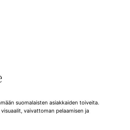
e
tämään suomalaisten asiakkaiden toiveita.
visuaalit, vaivattoman pelaamisen ja