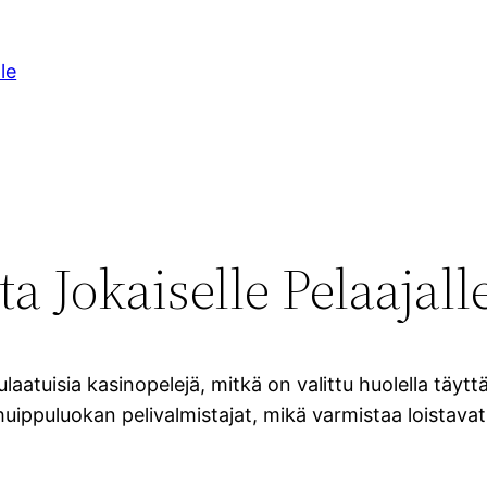
le
ta Jokaiselle Pelaajall
aatuisia kasinopelejä, mitkä on valittu huolella täyt
ppuluokan pelivalmistajat, mikä varmistaa loistavat 