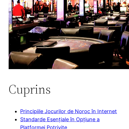
Cuprins
Principiile Jocurilor de Noroc în Internet
Standarde Esențiale în Opțiune a
Platformei Potrivite