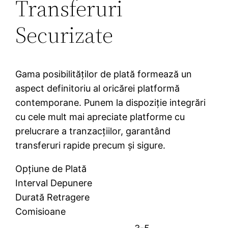
Transferuri
Securizate
Gama posibilităților de plată formează un
aspect definitoriu al oricărei platformă
contemporane. Punem la dispoziție integrări
cu cele mult mai apreciate platforme cu
prelucrare a tranzacțiilor, garantând
transferuri rapide precum și sigure.
Opțiune de Plată
Interval Depunere
Durată Retragere
Comisioane