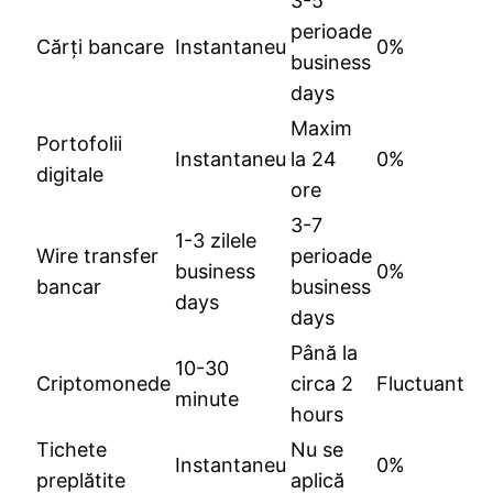
3-5
perioade
Cărți bancare
Instantaneu
0%
business
days
Maxim
Portofolii
Instantaneu
la 24
0%
digitale
ore
3-7
1-3 zilele
Wire transfer
perioade
business
0%
bancar
business
days
days
Până la
10-30
Criptomonede
circa 2
Fluctuant
minute
hours
Tichete
Nu se
Instantaneu
0%
preplătite
aplică