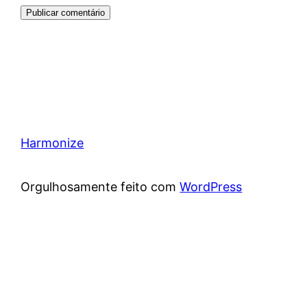
Harmonize
Orgulhosamente feito com
WordPress