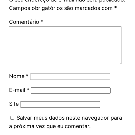
Campos obrigatórios são marcados com
*
Comentário
*
Nome
*
E-mail
*
Site
Salvar meus dados neste navegador para
a próxima vez que eu comentar.