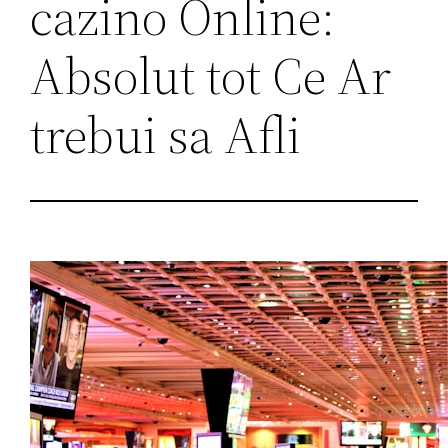
cazino Online:
Absolut tot Ce Ar
trebui sa Afli