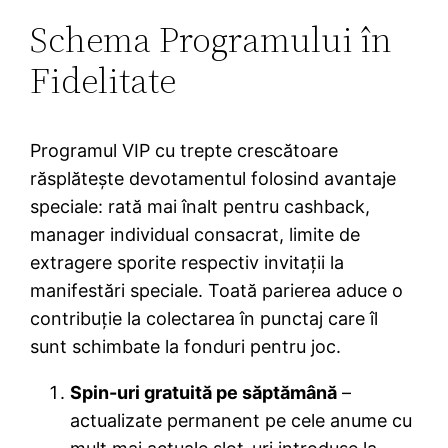
Schema Programului în
Fidelitate
Programul VIP cu trepte crescătoare
răsplătește devotamentul folosind avantaje
speciale: rată mai înalt pentru cashback,
manager individual consacrat, limite de
extragere sporite respectiv invitații la
manifestări speciale. Toată parierea aduce o
contribuție la colectarea în punctaj care îl
sunt schimbate la fonduri pentru joc.
Spin-uri gratuită pe săptămână
–
actualizate permanent pe cele anume cu