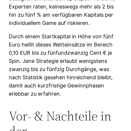
Experten raten, keineswegs mehr als 2 bis
hin zu fünf % am verfügbaren Kapitals per
individuellem Game auf riskieren.
Durch einem Startkapital in Höhe von fünf
Euro heißt dieses Wetteinsätze im Bereich
0,10 EUR bis zu fünfundzwanzig Cent € je
Spin. Jene Strategie erlaubt wenigstens
zwanzig bis zu fünfzig Durchgänge, was
nach Statistik gesehen hinreichend bleibt,
damit auch kurzfristige Gewinnphasen
erlebbar zu erfahren.
Vor- & Nachteile in