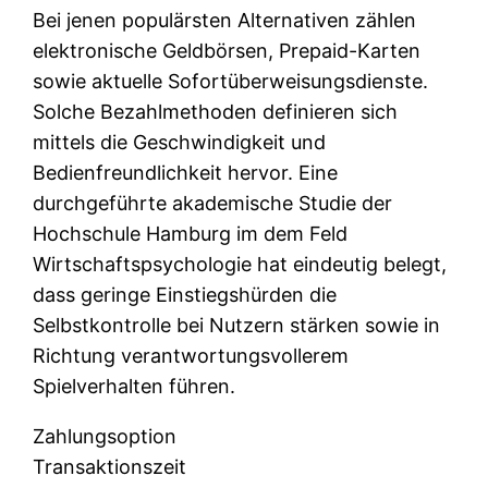
Bei jenen populärsten Alternativen zählen
elektronische Geldbörsen, Prepaid-Karten
sowie aktuelle Sofortüberweisungsdienste.
Solche Bezahlmethoden definieren sich
mittels die Geschwindigkeit und
Bedienfreundlichkeit hervor. Eine
durchgeführte akademische Studie der
Hochschule Hamburg im dem Feld
Wirtschaftspsychologie hat eindeutig belegt,
dass geringe Einstiegshürden die
Selbstkontrolle bei Nutzern stärken sowie in
Richtung verantwortungsvollerem
Spielverhalten führen.
Zahlungsoption
Transaktionszeit