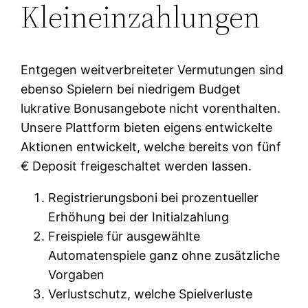
Kleineinzahlungen
Entgegen weitverbreiteter Vermutungen sind
ebenso Spielern bei niedrigem Budget
lukrative Bonusangebote nicht vorenthalten.
Unsere Plattform bieten eigens entwickelte
Aktionen entwickelt, welche bereits von fünf
€ Deposit freigeschaltet werden lassen.
Registrierungsboni bei prozentueller
Erhöhung bei der Initialzahlung
Freispiele für ausgewählte
Automatenspiele ganz ohne zusätzliche
Vorgaben
Verlustschutz, welche Spielverluste