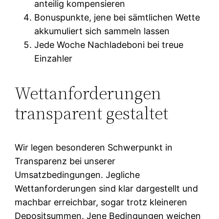
anteilig kompensieren
Bonuspunkte, jene bei sämtlichen Wette
akkumuliert sich sammeln lassen
Jede Woche Nachladeboni bei treue
Einzahler
Wettanforderungen
transparent gestaltet
Wir legen besonderen Schwerpunkt in
Transparenz bei unserer
Umsatzbedingungen. Jegliche
Wettanforderungen sind klar dargestellt und
machbar erreichbar, sogar trotz kleineren
Depositsummen. Jene Bedingungen weichen