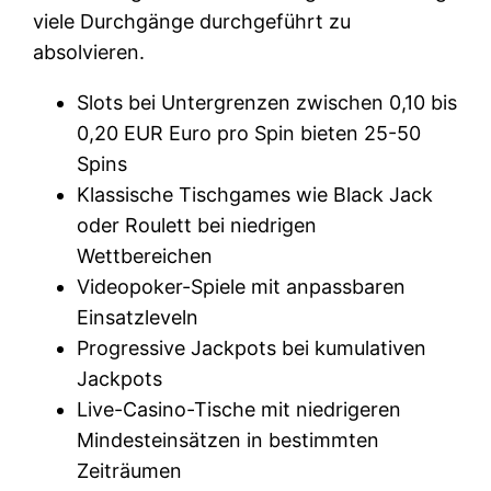
viele Durchgänge durchgeführt zu
absolvieren.
Slots bei Untergrenzen zwischen 0,10 bis
0,20 EUR Euro pro Spin bieten 25-50
Spins
Klassische Tischgames wie Black Jack
oder Roulett bei niedrigen
Wettbereichen
Videopoker-Spiele mit anpassbaren
Einsatzleveln
Progressive Jackpots bei kumulativen
Jackpots
Live-Casino-Tische mit niedrigeren
Mindesteinsätzen in bestimmten
Zeiträumen