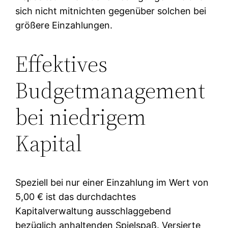
sich nicht mitnichten gegenüber solchen bei
größere Einzahlungen.
Effektives
Budgetmanagement
bei niedrigem
Kapital
Speziell bei nur einer Einzahlung im Wert von
5,00 € ist das durchdachtes
Kapitalverwaltung ausschlaggebend
bezüglich anhaltenden Spielspaß. Versierte