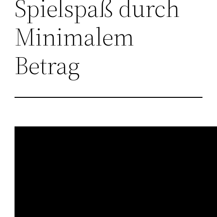
Spielspaß durch
Minimalem
Betrag