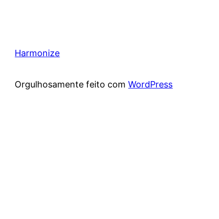
Harmonize
Orgulhosamente feito com
WordPress