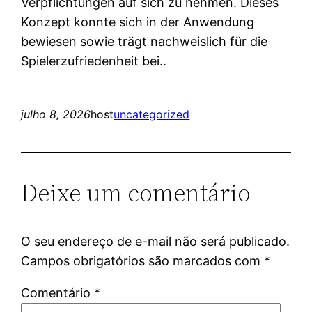
Verpflichtungen auf sich zu nehmen. Dieses
Konzept konnte sich in der Anwendung
bewiesen sowie trägt nachweislich für die
Spielerzufriedenheit bei..
julho 8, 2026
host
uncategorized
Deixe um comentário
O seu endereço de e-mail não será publicado.
Campos obrigatórios são marcados com
*
Comentário
*