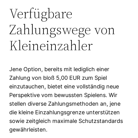
Verfügbare
Zahlungswege von
Kleineinzahler
Jene Option, bereits mit lediglich einer
Zahlung von bloß 5,00 EUR zum Spiel
einzutauchen, bietet eine vollständig neue
Perspektive vom bewussten Spielens. Wir
stellen diverse Zahlungsmethoden an, jene
die kleine Einzahlungsgrenze unterstützen
sowie zeitgleich maximale Schutzstandards
gewährleisten.