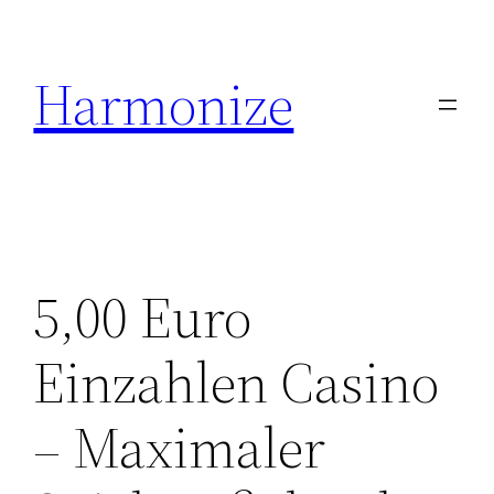
Harmonize
5,00 Euro
Einzahlen Casino
– Maximaler